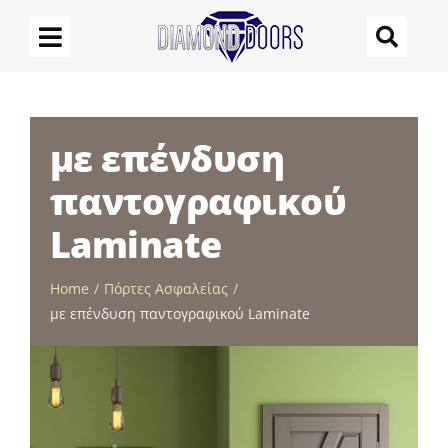
Μετάβαση
στο
περιεχόμενο
με επένδυση
παντογραφικού
Laminate
Home
Πόρτες Ασφαλείας
με επένδυση παντογραφικού Laminate