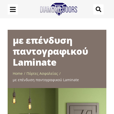
Μετάβαση
στο
περιεχόμενο
με επένδυση
παντογραφικού
Laminate
Home
Πόρτες Ασφαλείας
με επένδυση παντογραφικού Laminate