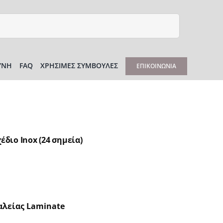
ΎΝΗ
FAQ
ΧΡΉΣΙΜΕΣ ΣΥΜΒΟΥΛΈΣ
ΕΠΙΚΟΙΝΩΝΊΑ
έδιο Inox (24 σημεία)
λείας Laminate