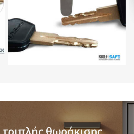
 τριπλής θωράκισης