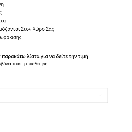
ση
ς
ατα
μόζονται Στον Χώρο Σας
Θωράκισης
 παρακάτω λίστα για να δείτε την τιμή
μβάνεται και η τοποθέτηση
