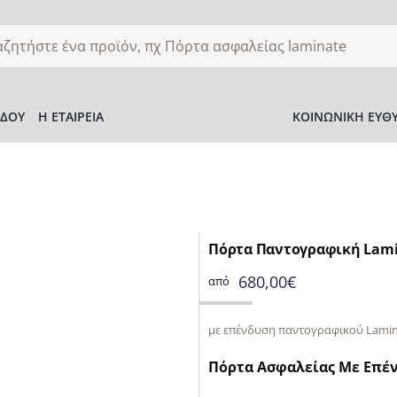
ση
ΌΔΟΥ
Η ΕΤΑΙΡΕΊΑ
ΚΟΙΝΩΝΙΚΉ ΕΥΘ
Πόρτα Παντογραφική Lamin
680,00
€
από
με επένδυση παντογραφικού Lami
Πόρτα Ασφαλείας Με Επέ