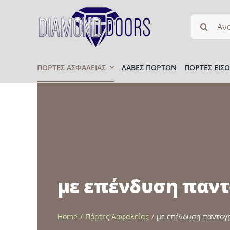
Μετάβαση
Αναζήτη
στο
για:
περιεχόμενο
ΠΌΡΤΕΣ ΑΣΦΑΛΕΊΑΣ
ΛΑΒΈΣ ΠΟΡΤΏΝ
ΠΌΡΤΕΣ ΕΙΣ
με επένδυση παν
Home
Πόρτες Ασφαλείας
με επένδυση παντογ