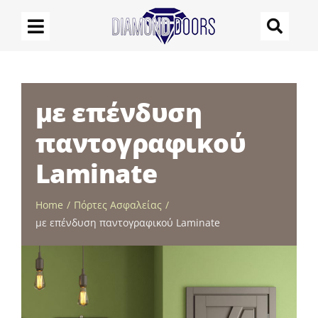
Μετάβαση
στο
περιεχόμενο
με επένδυση
παντογραφικού
Laminate
Home
Πόρτες Ασφαλείας
με επένδυση παντογραφικού Laminate